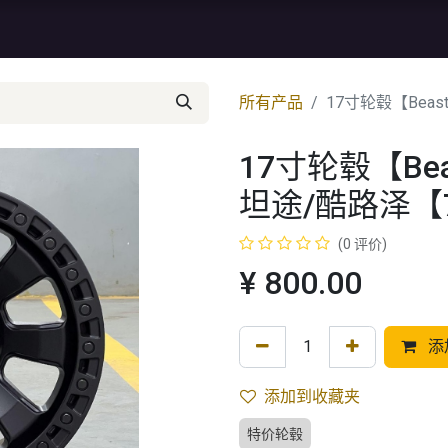
资讯
库存特价
售后服务
所有产品
17寸轮毂【Beas
17寸轮毂【Bea
坦途/酷路泽【
(0 评价)
¥
800.00
添
添加到收藏夹
特价轮毂