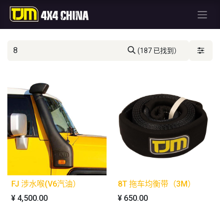
(187 已找到）
FJ 涉水喉(V6汽油）
8T 拖车均衡带（3M）
¥
4,500.00
¥
650.00