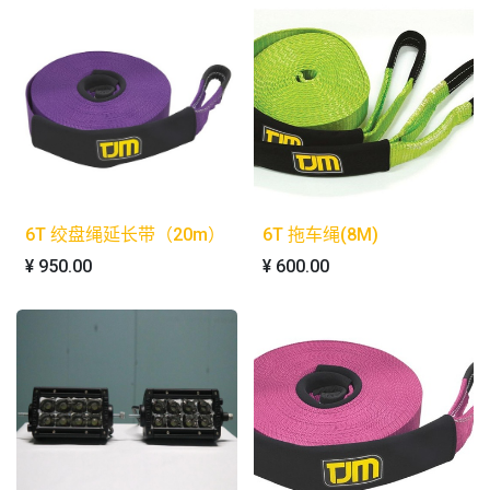
6T 绞盘绳延长带（20m）
6T 拖车绳(8M)
¥
950.00
¥
600.00