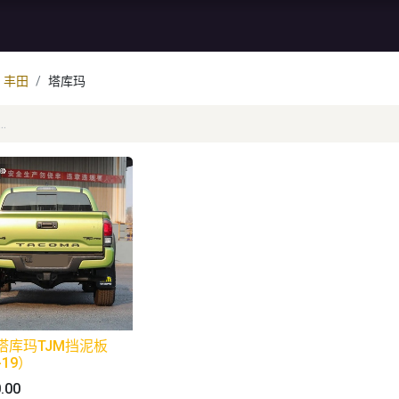
资讯
库存特价
售后服务
丰田
塔库玛
塔库玛TJM挡泥板
-19）
.00