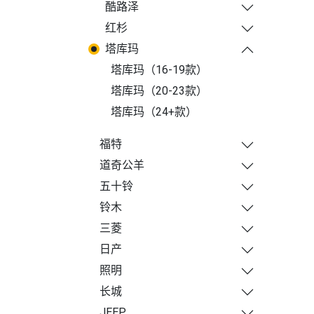
酷路泽
红杉
塔库玛
塔库玛（16-19款）
塔库玛（20-23款）
塔库玛（24+款）
福特
道奇公羊
五十铃
铃木
三菱
日产
照明
长城
JEEP