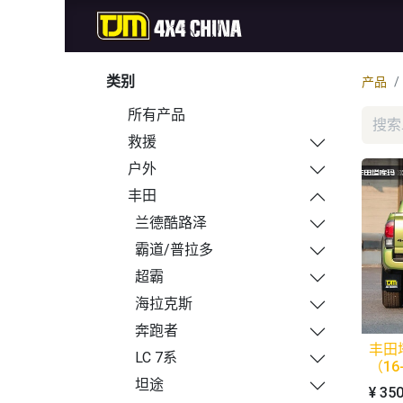
首页
商城
新品
类别
产品
所有产品
救援
户外
丰田
兰德酷路泽
霸道/普拉多
超霸
海拉克斯
奔跑者
丰田
LC 7系
（16
坦途
¥
350