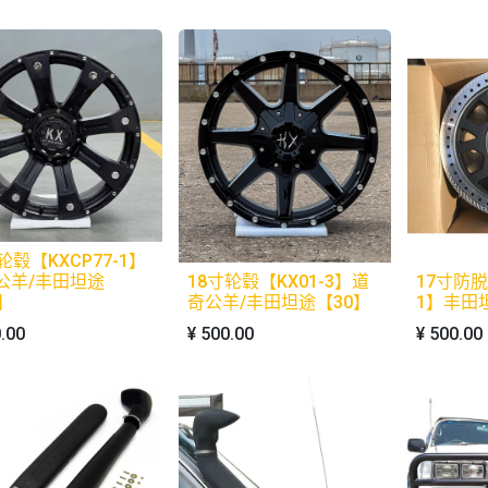
轮毂【KXCP77-1】
公羊/丰田坦途
18寸轮毂【KX01-3】道
17寸防脱
】
奇公羊/丰田坦途【30】
1】丰田
.00
¥
500.00
¥
500.00