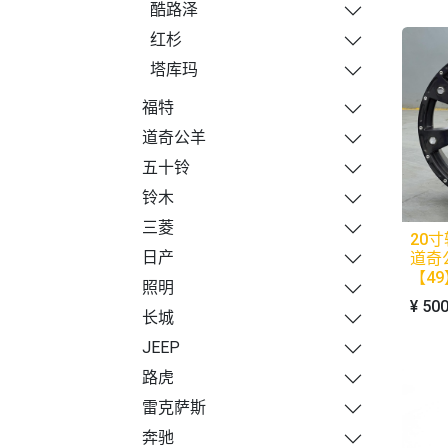
酷路泽
红杉
塔库玛
福特
道奇公羊
五十铃
铃木
三菱
20寸
日产
道奇
【49
照明
¥
500
长城
JEEP
路虎
雷克萨斯
奔驰