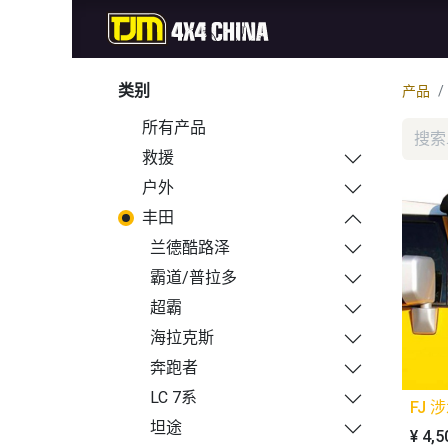
首页
商城
新品
类别
产品
所有产品
救援
户外
丰田
兰德酷路泽
霸道/普拉多
超霸
海拉克斯
奔跑者
LC 7系
FJ 
坦途
¥
4,5