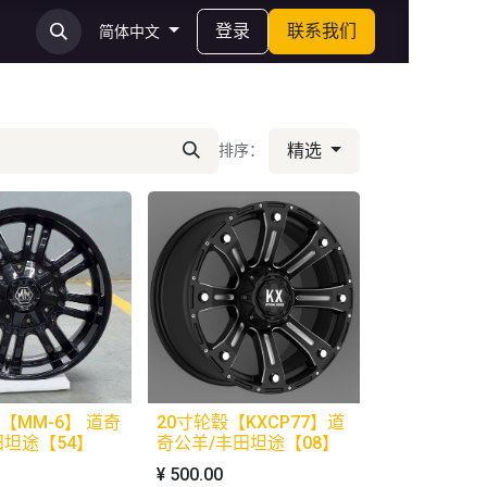
登录
联系我们
简体中文
精选
排序：
【MM-6】 道奇
20寸轮毂【KXCP77】道
田坦途【54】
奇公羊/丰田坦途【08】
¥
500.00