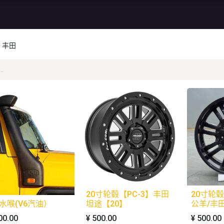
资讯
库存特价
售后服务
丰田
20寸轮毂【PC-3】丰田
20寸轮毂
涉水喉(V6汽油）
坦途【20】
公羊/丰
00.00
¥
500.00
¥
500.00