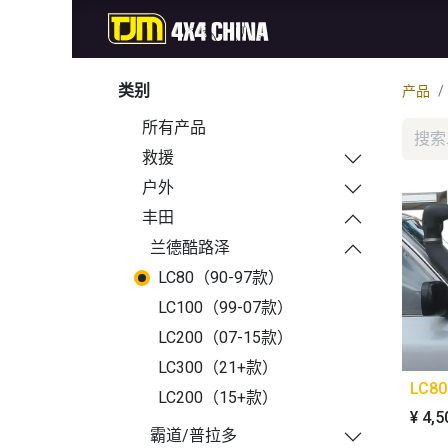
首页
商城
新品
类别
产品
所有产品
救援
户外
丰田
兰德酷路泽
LC80（90-97款）
LC100（99-07款）
LC200（07-15款）
LC300（21+款）
LC8
LC200（15+款）
¥
4,5
霸道/普拉多