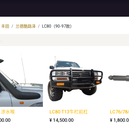
资讯
库存特价
售后服务
丰田
兰德酷路泽
LC80（90-97款）
0 涉水喉
LC80 T13牛栏前杠
LC76/7
00.00
¥
14,500.00
¥
1,800.