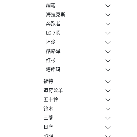
超霸
海拉克斯
奔跑者
LC 7系
坦途
酷路泽
红杉
塔库玛
福特
道奇公羊
五十铃
铃木
三菱
日产
照明