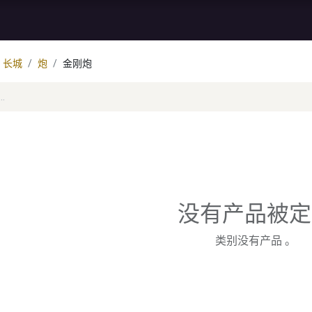
资讯
库存特价
售后服务
长城
炮
金刚炮
没有产品被定
类别没有产品 。