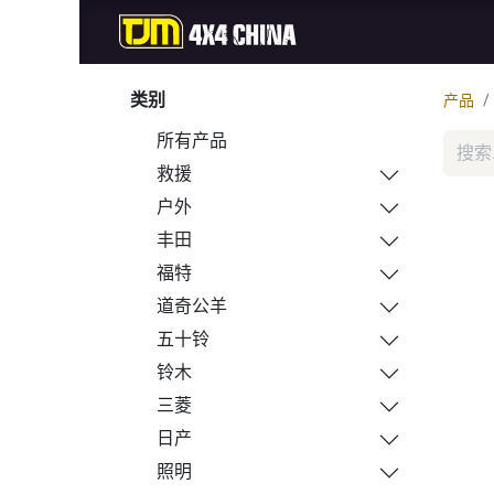
首页
商城
新品
类别
产品
所有产品
救援
户外
丰田
福特
道奇公羊
五十铃
铃木
三菱
日产
照明