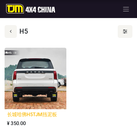
H5
长城哈佛H5TJM挡泥板
¥
350.00