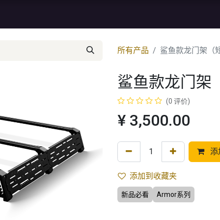
资讯
库存特价
售后服务
所有产品
鲨鱼款龙门架（
鲨鱼款龙门架
(0 评价)
¥
3,500.00
添
添加到收藏夹
新品必看
Armor系列