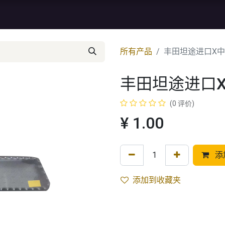
资讯
库存特价
售后服务
所有产品
丰田坦途进口X中网
丰田坦途进口X
(0 评价)
¥
1.00
添
添加到收藏夹