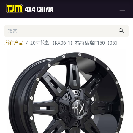
所有产品
20寸轮毂【KX06-1】福特猛禽F150【05】