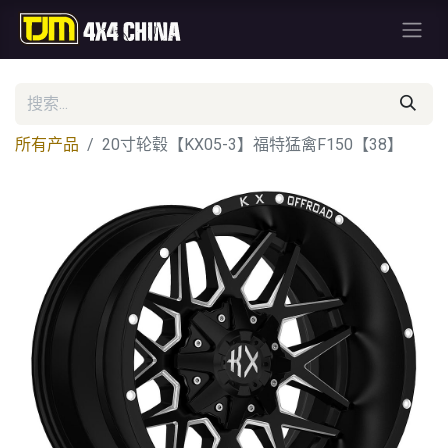
所有产品
20寸轮毂【KX05-3】福特猛禽F150【38】