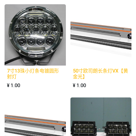
7寸13珠小灯条电镀圆形
50寸欧司朗长条灯VX【黄
射灯
金光】
¥
1.00
¥
1.00