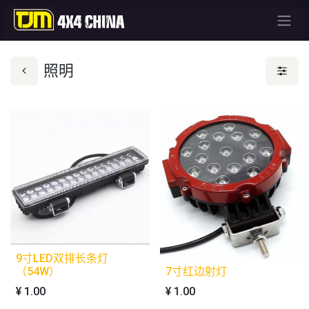
照明
9寸LED双排长条灯
（54W）
7寸红边射灯
¥
1.00
¥
1.00