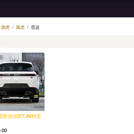
资讯
库存特价
售后服务
路虎
路虎
揽运
揽胜运动款TJM挡泥
.00