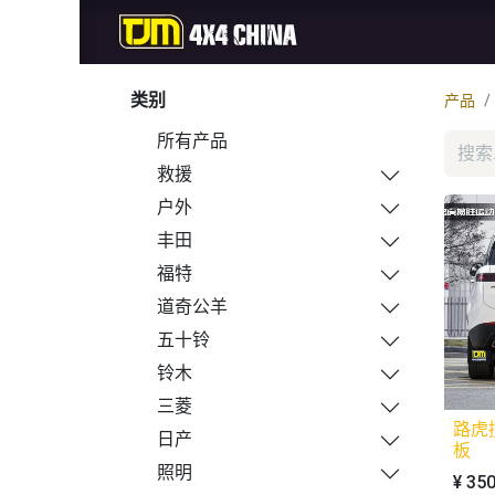
首页
商城
新品
类别
产品
所有产品
救援
户外
丰田
福特
道奇公羊
五十铃
铃木
三菱
路虎
日产
板
照明
¥
350