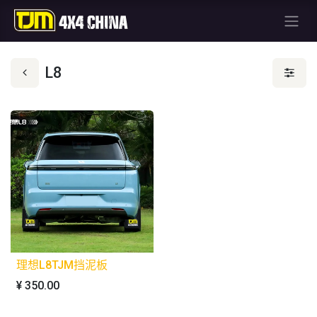
L8
理想L8TJM挡泥板
¥
350.00