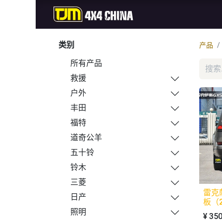
首页
商城
新品
类别
产品
所有产品
救援
户外
丰田
福特
道奇公羊
五十铃
铃木
三菱
雷克萨
日产
板（2
照明
¥
350