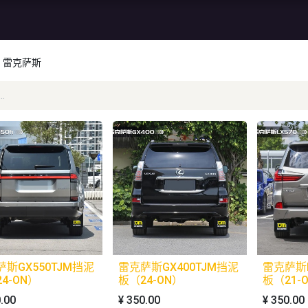
资讯
库存特价
售后服务
雷克萨斯
斯GX550TJM挡泥
雷克萨斯GX400TJM挡泥
雷克萨斯L
4-ON）
板（24-ON）
板（21-
.00
¥
350.00
¥
350.00