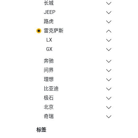
长城
JEEP
路虎
雷克萨斯
LX
GX
奔驰
问界
理想
比亚迪
极石
北京
奇瑞
标签