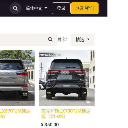
登录
联系我们
简体中文
精选
排序：
X570TJM挡泥
雷克萨斯LX700TJM挡泥
ON）
板（21-ON）
¥
350.00