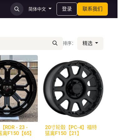
登录
联系我们
简体中文
精选
排序：
RDR - 23 -
20寸轮毂【PC-4】福特
禽F150【65】
猛禽F150【21】