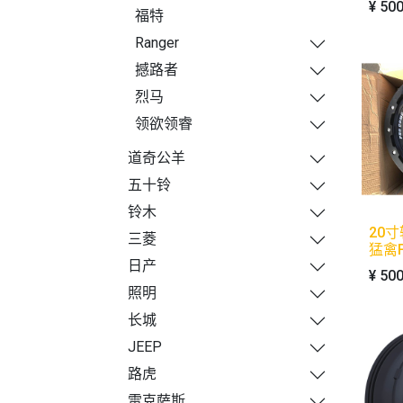
¥
500
福特
Ranger
撼路者
烈马
领欲领睿
道奇公羊
五十铃
铃木
20
三菱
猛禽F
日产
¥
500
照明
长城
JEEP
路虎
雷克萨斯