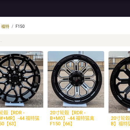
资讯
库存特价
售后服务
福特
F150
轮毂【RDR -
20寸轮毂【RDR -
W+MR】-44 福特猛
B+MO】-44 福特猛禽
20寸轮毂【
50【63】
F150【66】
B】福特猛