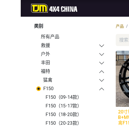
首页
商城
新品
类别
产品
所有产品
救援
户外
丰田
福特
猛禽
F150
F150（09-14款）
F150（15-17款）
20寸
F150（18-20款）
B+M
禽F1
F150（20-23款）