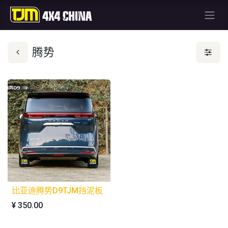
腾势
比亚迪腾势D9TJM挡泥板
¥
350.00