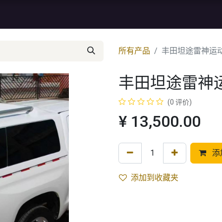
资讯
库存特价
售后服务
所有产品
丰田坦途雷神运动
丰田坦途雷神运
(0 评价)
¥
13,500.00
添
添加到收藏夹