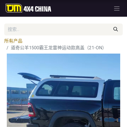
所有产品
道奇公羊1500霸王龙雷神运动款高盖（21-ON）