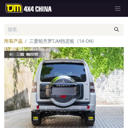
所有产品
三菱帕杰罗TJM挡泥板（14-ON）