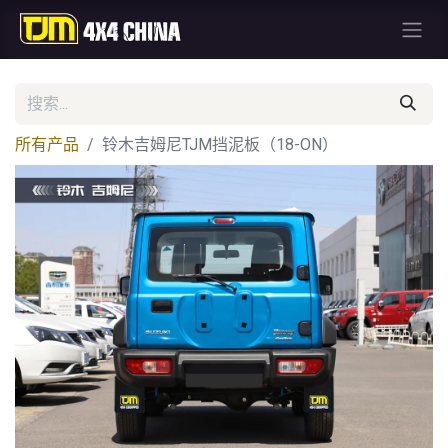
所有产品
铃木吉姆尼TJM挡泥板（18-ON）