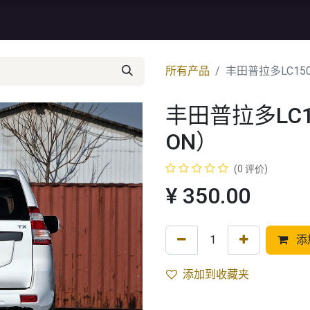
资讯
库存特价
售后服务
所有产品
丰田普拉多LC15
丰田普拉多LC1
ON）
(0 评价)
¥
350.00
添
添加到收藏夹