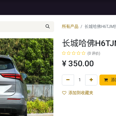
资讯
库存特价
售后服务
所有产品
长城哈佛H6TJM
长城哈佛H6T
(0 评价)
¥
350.00
添
添加到收藏夹