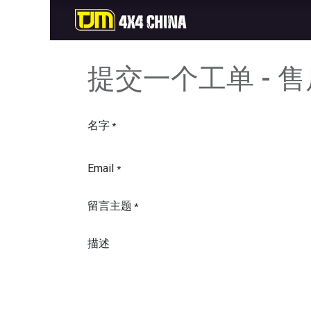
首页
商城
新品
提交一个工单 - 
名字
*
Email
*
留言主题
*
描述